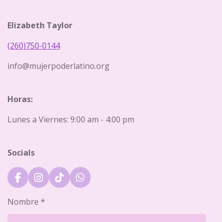
Elizabeth Taylor
(260)750-0144
info@mujerpoderlatino.org
Horas:
Lunes a Viernes: 9:00 am - 4:00 pm
Socials
F
I
T
W
a
n
i
h
c
s
k
a
Nombre *
e
t
T
t
b
a
o
s